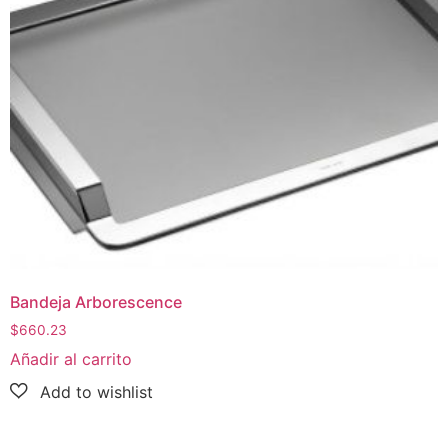
Bandeja Arborescence
$
660.23
Añadir al carrito