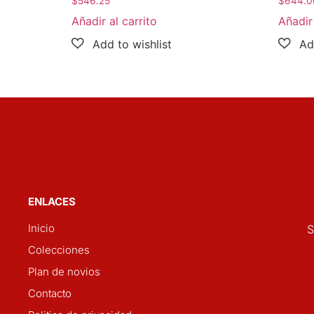
$
546.25
$
644.0
Añadir al carrito
Añadir 
ENLACES
Inicio
S
Colecciones
Plan de novios
Contacto