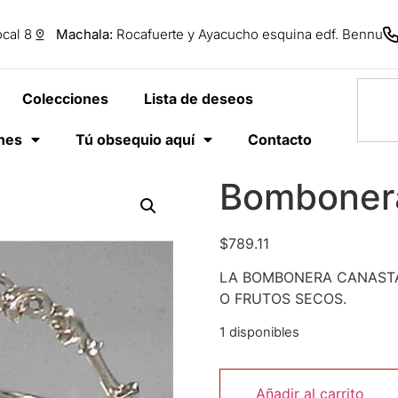
cal 8
Machala:
Rocafuerte y Ayacucho esquina edf. Bennu
Colecciones
Lista de deseos
anes
Tú obsequio aquí
Contacto
Bombonera
$
789.11
LA BOMBONERA CANASTA
O FRUTOS SECOS.
1 disponibles
Añadir al carrito