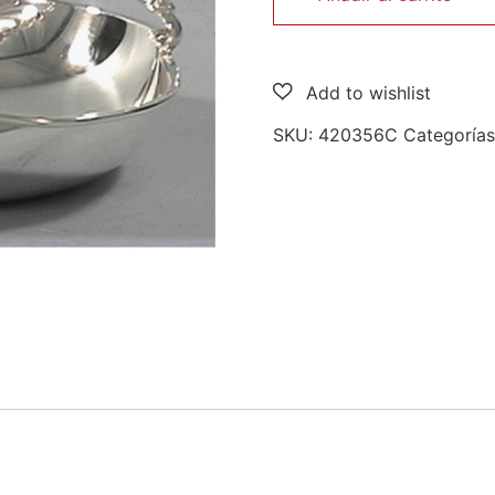
SKU:
420356C
Categoría