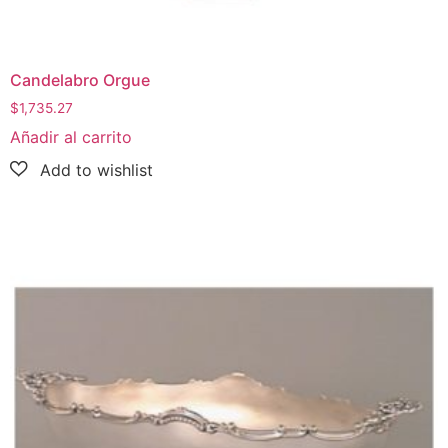
Candelabro Orgue
$
1,735.27
Añadir al carrito