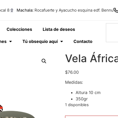
cal 8
Machala:
Rocafuerte y Ayacucho esquina edf. Bennu
Colecciones
Lista de deseos
anes
Tú obsequio aquí
Contacto
Vela Áfric
$
76.00
Medidas:
Altura 10 cm
350gr
1 disponibles