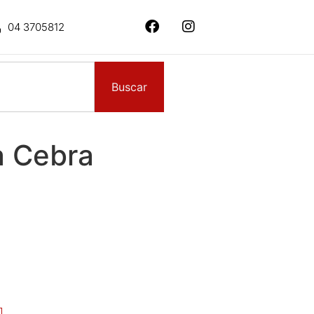
04 3705812
Buscar
a Cebra