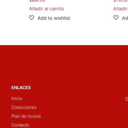
$
884.06
$
790.6
Añadir al carrito
Añadir 
ENLACES
Inicio
S
Colecciones
Plan de novios
Contacto