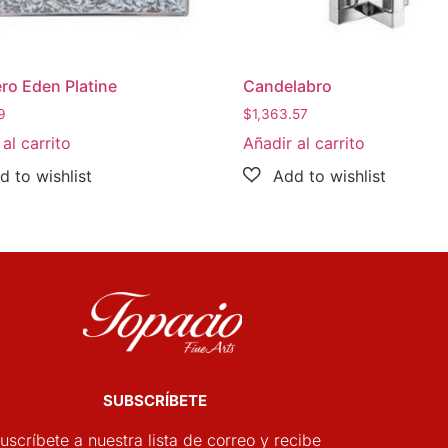
ro Eden Platine
Candelabro
9
$
1,363.57
al carrito
Añadir al carrito
SUBSCRÍBETE
uscríbete a nuestra lista de correo y recibe