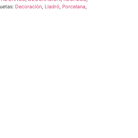
quetas:
Decoración
,
Lladró
,
Porcelana
,