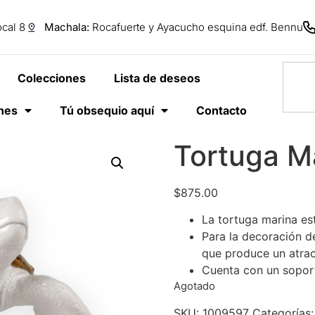
cal 8
Machala:
Rocafuerte y Ayacucho esquina edf. Bennu
Colecciones
Lista de deseos
anes
Tú obsequio aquí
Contacto
Tortuga Ma
$
875.00
La tortuga marina es
Para la decoración d
que produce un atrac
Cuenta con un soport
Agotado
SKU:
1009597
Categorías