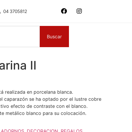
04 3705812
Buscar
rina II
tá realizada en porcelana blanca.
el caparazón se ha optado por el lustre cobre
tivo efecto de contraste con el blanco.
e metálico blanco para su colocación.
:
ADORNOS
,
DECORACION
,
REGALOS
,