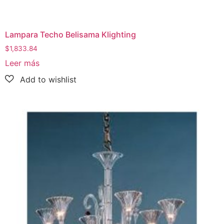
Lampara Techo Belisama Klighting
$
1,833.84
Leer más