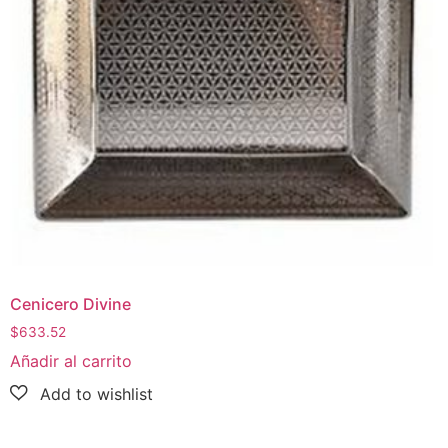
Cenicero Divine
$
633.52
Añadir al carrito