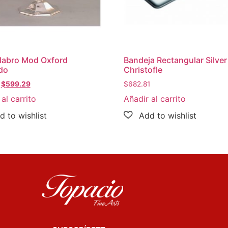
labro Mod Oxford
Bandeja Rectangular Silver
do
Christofle
$
599.29
$
682.81
al carrito
Añadir al carrito