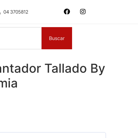
04 3705812
Buscar
ntador Tallado By
mia