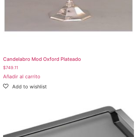
Candelabro Mod Oxford Plateado
$
749.11
Añadir al carrito