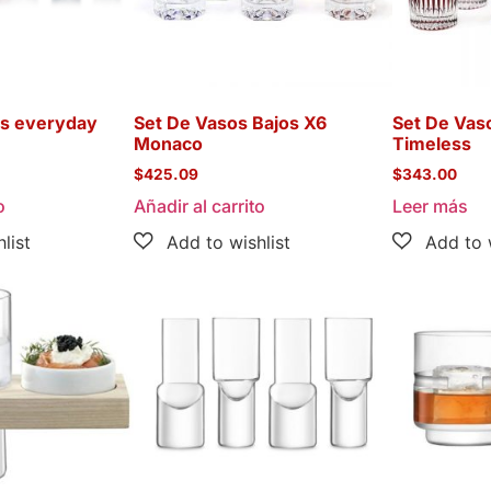
os everyday
Set De Vasos Bajos X6
Set De Vas
Monaco
Timeless
$
425.09
$
343.00
o
Añadir al carrito
Leer más