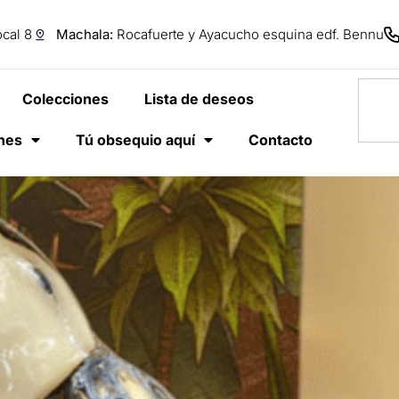
cal 8
Machala:
Rocafuerte y Ayacucho esquina edf. Bennu
Colecciones
Lista de deseos
anes
Tú obsequio aquí
Contacto