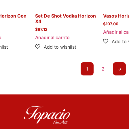
Horizon Con
Set De Shot Vodka Horizon
Vasos Hori
X4
$
107.00
$
87.12
Añadir al ca
o
Añadir al carrito
1
2
→