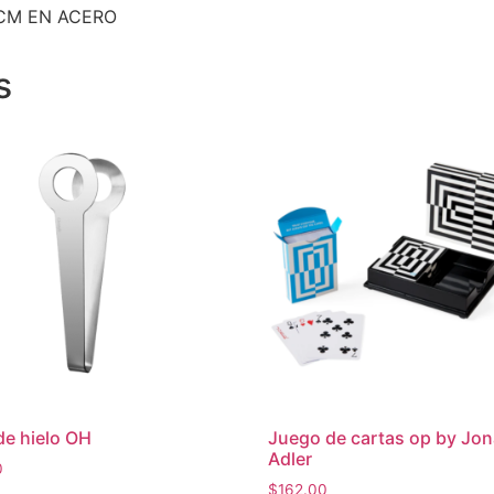
CM EN ACERO
s
de hielo OH
Juego de cartas op by Jo
Adler
0
$
162.00