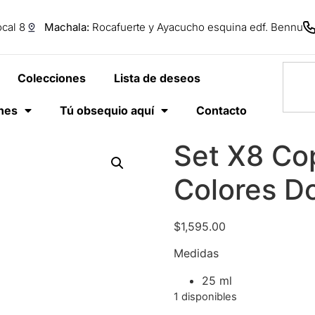
cal 8
Machala:
Rocafuerte y Ayacucho esquina edf. Bennu
Colecciones
Lista de deseos
anes
Tú obsequio aquí
Contacto
Set X8 Co
Colores D
$
1,595.00
Medidas
25 ml
1 disponibles