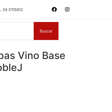
04 3705812
Buscar
pas Vino Base
obleJ