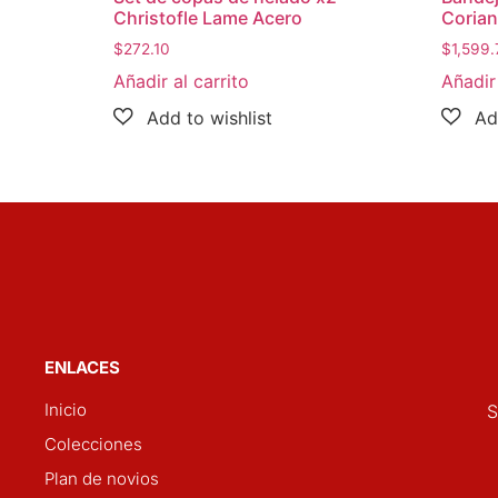
Christofle Lame Acero
Corian
$
272.10
$
1,599.
Añadir al carrito
Añadir 
ENLACES
Inicio
S
Colecciones
Plan de novios