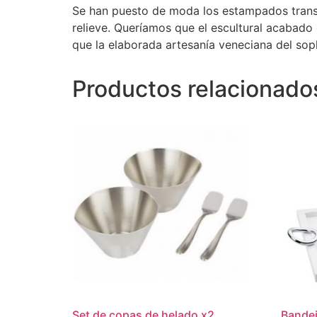
Se han puesto de moda los estampados transp
relieve. Queríamos que el escultural acabado d
que la elaborada artesanía veneciana del sop
Productos relacionado
Set de copas de helado x2
Bandej