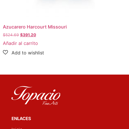
Azucarero Harcourt Missouri
$
524.69
$
391.20
Añadir al carrito
ENLACES