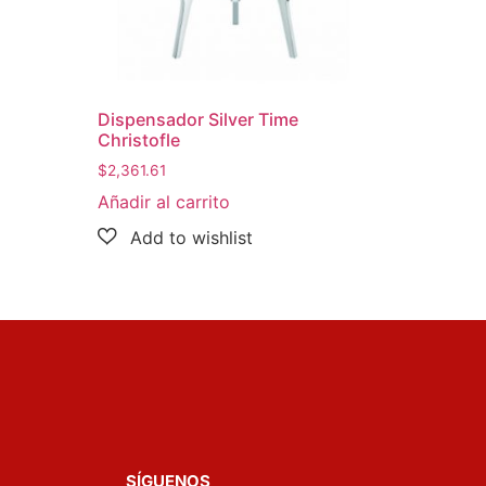
Dispensador Silver Time
Christofle
$
2,361.61
Añadir al carrito
SÍGUENOS