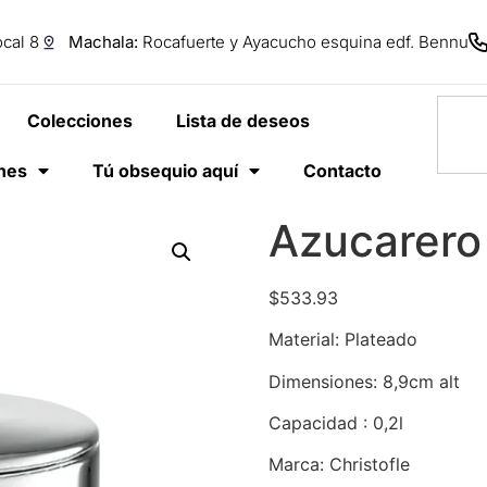
cal 8
Machala:
Rocafuerte y Ayacucho esquina edf. Bennu
Colecciones
Lista de deseos
anes
Tú obsequio aquí
Contacto
Azucarero
$
533.93
Material: Plateado
Dimensiones:
8,9cm alt
Capacidad : 0,2l
Marca: Christofle