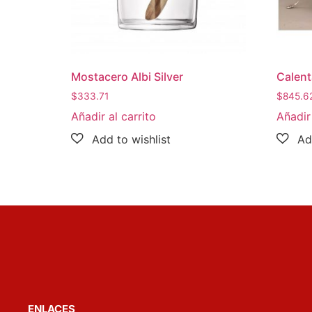
Mostacero Albi Silver
Calent
$
333.71
$
845.6
Añadir al carrito
Añadir 
ENLACES