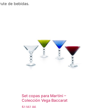
rute de bebidas.
Set copas para Martini –
Colección Vega Baccarat
$
1,182.86