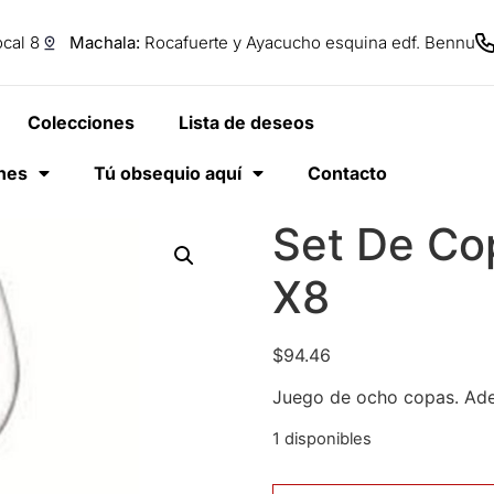
cal 8
Machala:
Rocafuerte y Ayacucho esquina edf. Bennu
Colecciones
Lista de deseos
anes
Tú obsequio aquí
Contacto
Set De Co
X8
$
94.46
Juego de ocho copas. Adec
1 disponibles