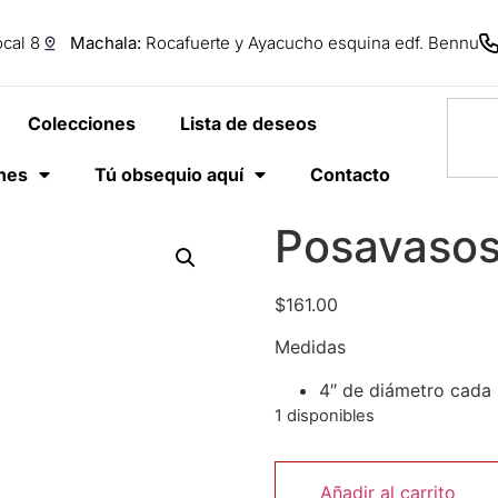
cal 8
Machala:
Rocafuerte y Ayacucho esquina edf. Bennu
Colecciones
Lista de deseos
anes
Tú obsequio aquí
Contacto
Posavasos
$
161.00
Medidas
4″ de diámetro cada
1 disponibles
Añadir al carrito