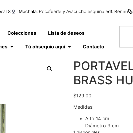
cal 8
Machala:
Rocafuerte y Ayacucho esquina edf. Bennu
Colecciones
Lista de deseos
anes
Tú obsequio aquí
Contacto
PORTAVEL
BRASS HU
$
129.00
Medidas:
Alto 14 cm
Diámetro 9 cm
1 disponibles