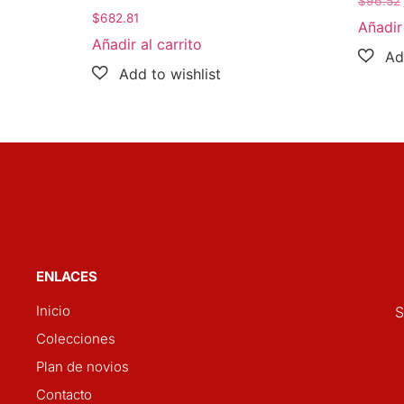
$
96.52
$
682.81
Añadir 
Añadir al carrito
ENLACES
Inicio
S
Colecciones
Plan de novios
Contacto