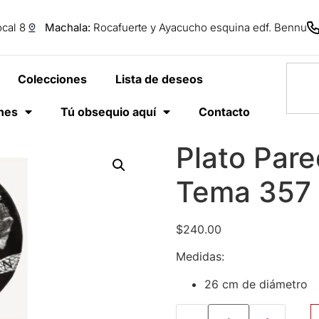
cal 8
Machala:
Rocafuerte y Ayacucho esquina edf. Bennu
Colecciones
Lista de deseos
anes
Tú obsequio aquí
Contacto
Plato Pare
Tema 357 
$
240.00
Medidas:
26 cm de diámetro