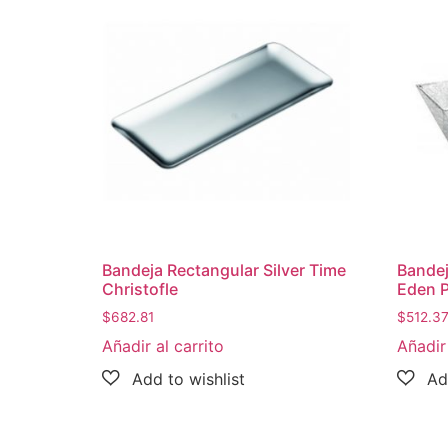
Bandeja Rectangular Silver Time
Bandej
Christofle
Eden P
$
682.81
$
512.3
Añadir al carrito
Añadir 