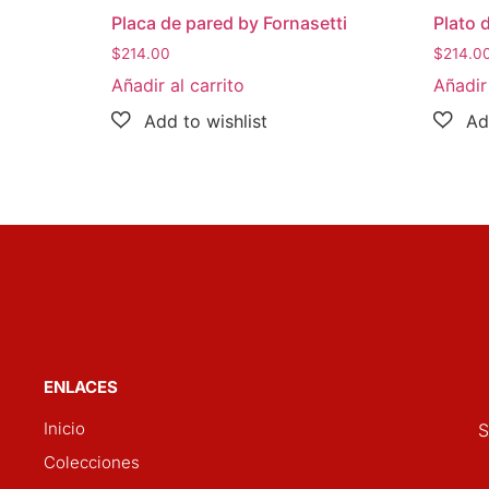
Placa de pared by Fornasetti
Plato 
$
214.00
$
214.0
Añadir al carrito
Añadir 
ENLACES
Inicio
S
Colecciones