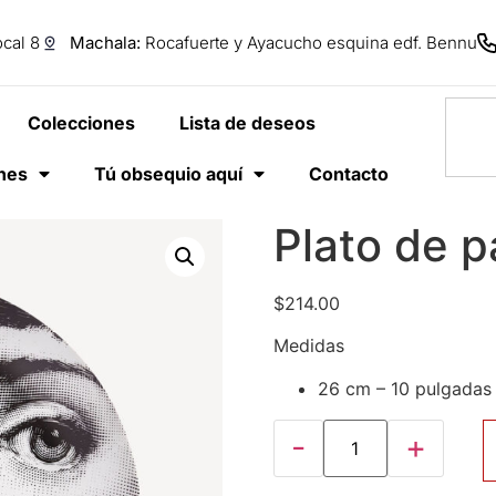
cal 8
Machala:
Rocafuerte y Ayacucho esquina edf. Bennu
Colecciones
Lista de deseos
anes
Tú obsequio aquí
Contacto
Plato de p
$
214.00
Medidas
26 cm – 10 pulgadas