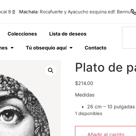
cal 8
Machala:
Rocafuerte y Ayacucho esquina edf. Bennu
Colecciones
Lista de deseos
anes
Tú obsequio aquí
Contacto
Plato de p
$
214.00
Medidas
26 cm – 10 pulgadas
1 disponibles
Añadir al carrito