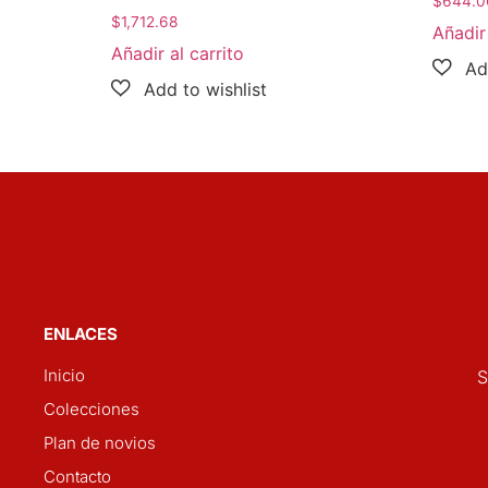
$
644.0
$
1,712.68
Añadir 
Añadir al carrito
ENLACES
Inicio
S
Colecciones
Plan de novios
Contacto