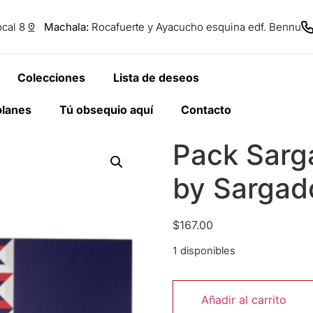
cal 8
Machala:
Rocafuerte y Ayacucho esquina edf. Bennu
Colecciones
Lista de deseos
planes
Tú obsequio aquí
Contacto
Pack Sarg
by Sargad
$
167.00
1 disponibles
Añadir al carrito