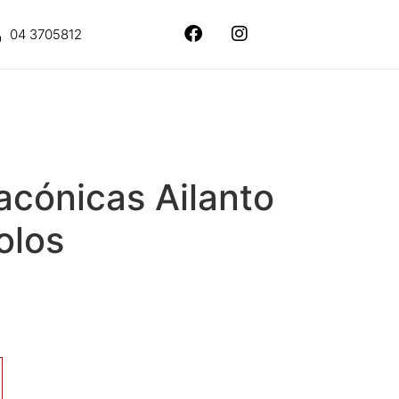
04 3705812
acónicas Ailanto
olos