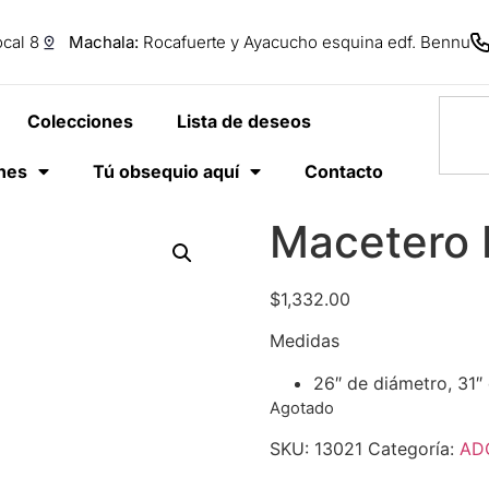
cal 8
Machala:
Rocafuerte y Ayacucho esquina edf. Bennu
Colecciones
Lista de deseos
anes
Tú obsequio aquí
Contacto
Macetero
$
1,332.00
Medidas
26″ de diámetro, 31″ 
Agotado
SKU:
13021
Categoría:
AD