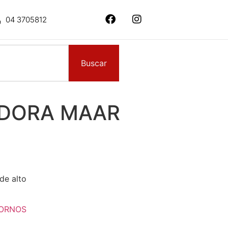
04 3705812
Buscar
 DORA MAAR
de alto
ORNOS