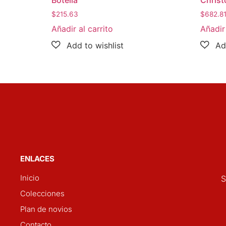
$
215.63
$
682.8
Añadir al carrito
Añadir 
ENLACES
Inicio
S
Colecciones
Plan de novios
Contacto