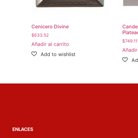
Cenicero Divine
Cande
Platea
$
633.52
$
749.11
Añadir al carrito
Añadir 
ENLACES