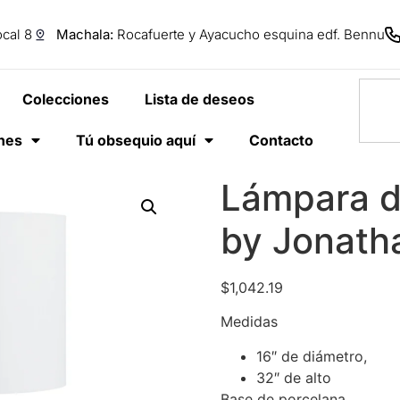
cal 8
Machala:
Rocafuerte y Ayacucho esquina edf. Bennu
Colecciones
Lista de deseos
anes
Tú obsequio aquí
Contacto
Lámpara d
by Jonath
$
1,042.19
Medidas
16″ de diámetro,
32″ de alto
Base de porcelana