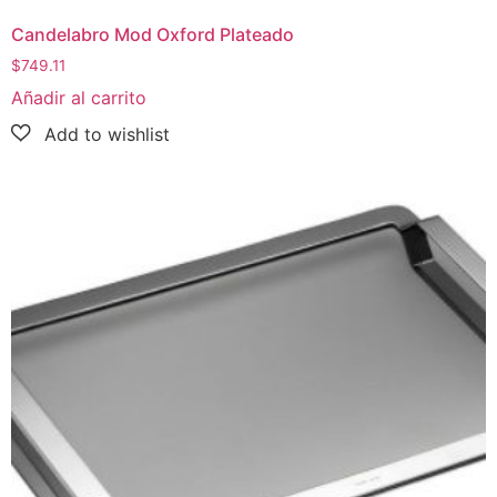
Candelabro Mod Oxford Plateado
$
749.11
Añadir al carrito