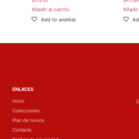
$
215.00
$
411.84
Añadir al carrito
Añadir 
ENLACES
Inicio
S
Colecciones
Plan de novios
Contacto