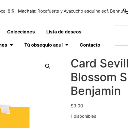
cal 8
Machala:
Rocafuerte y Ayacucho esquina edf. Bennu
Colecciones
Lista de deseos
anes
Tú obsequio aquí
Contacto
Card Sevil
Blossom S
Benjamin
$
9.00
1 disponibles