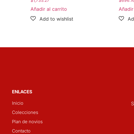
$
1,735.27
$
696.1
Añadir al carrito
Añadir 
ENLACES
Inicio
S
Colecciones
Plan de novios
Contacto