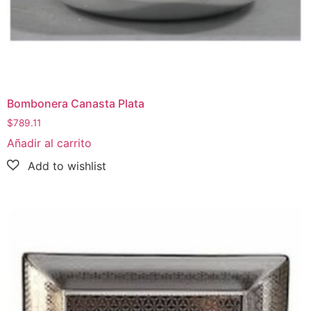
Bombonera Canasta Plata
$
789.11
Añadir al carrito