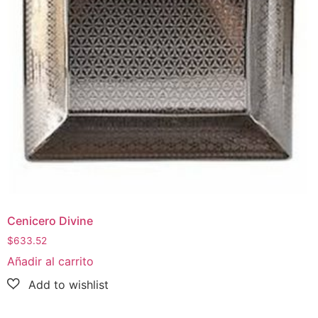
Cenicero Divine
$
633.52
Añadir al carrito