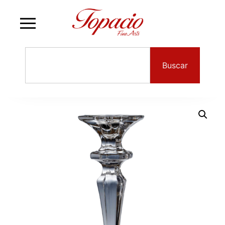
Buscar
Candelabro Luxon
$
82.00
Material: Cristal mate
Marca: Cristal de Paris
Origen: Francia