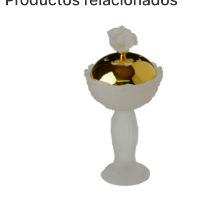
Porta incienso fleurs clear
$
752.00
Añadir al carrito