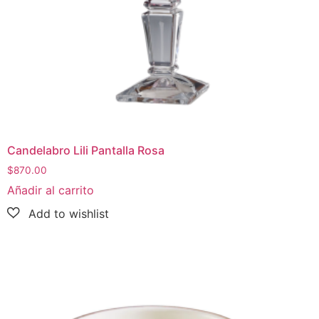
Vela muse miel by Jonatha Adler
$
152.00