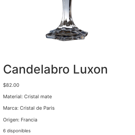
6 disponibles
Añadir al carrito
SKU:
3004
Categoría:
VELAS
Descripción
Información adicional
Descripción
Cristal de procedencia Frances, hermoso brillo
destellante en cada corte de sus piezas.