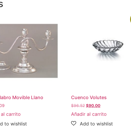
s
abro Movible Llano
Cuenco Volutes
.09
$
96.52
$
90.00
al carrito
Añadir al carrito