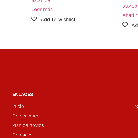
$
2,214.00
$
3,430
Leer más
Añadir 
ENLACES
Inicio
S
Colecciones
Plan de novios
Contacto