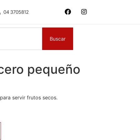
04 3705812
Buscar
acero pequeño
para servir frutos secos.