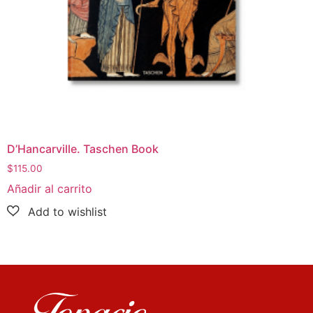
D’Hancarville. Taschen Book
$
115.00
Añadir al carrito