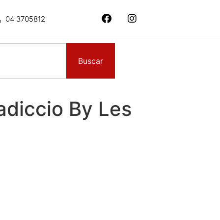
04 3705812
Buscar
adiccio By Les