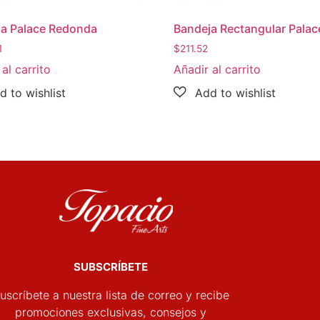
a Palace Redonda
Bandeja Rectangular Palac
1
$
211.52
al carrito
Añadir al carrito
SUBSCRÍBETE
uscríbete a nuestra lista de correo y recibe
promociones exclusivas, consejos y