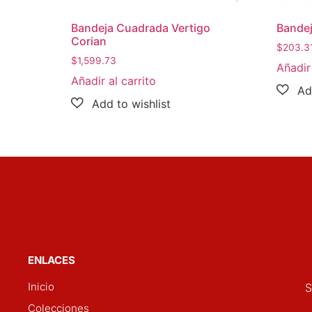
Bandeja Cuadrada Vertigo
Bandej
Corian
$
203.3
$
1,599.73
Añadir 
Añadir al carrito
ENLACES
Inicio
S
Colecciones