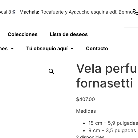
cal 8
Machala:
Rocafuerte y Ayacucho esquina edf. Bennu
Colecciones
Lista de deseos
anes
Tú obsequio aquí
Contacto
Vela perfu
fornasetti
$
407.00
Medidas
15 cm – 5,9 pulgadas
9 cm – 3,5 pulgadas
2 disponibles