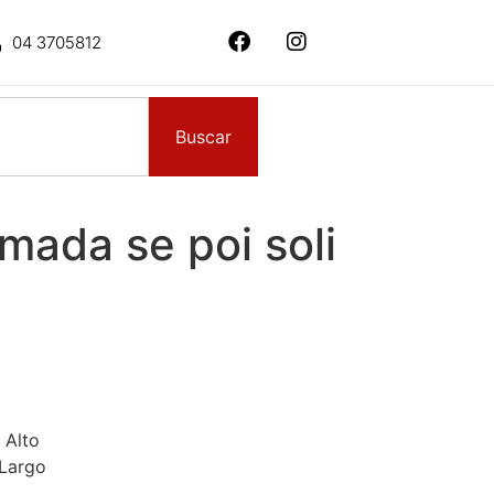
04 3705812
Buscar
mada se poi soli
 Alto
 Largo