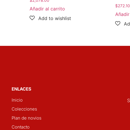
$
2,078.00
$
272.10
Añadir al carrito
Añadir 
ENLACES
Inicio
S
Colecciones
Plan de novios
Contacto