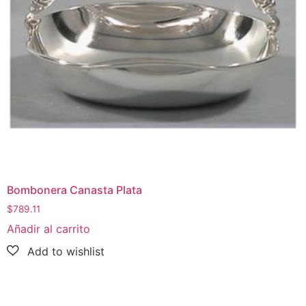
Bombonera Canasta Plata
$
789.11
Añadir al carrito