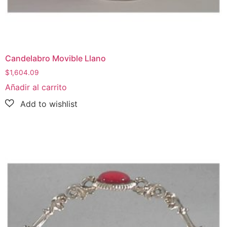
Candelabro Movible Llano
$
1,604.09
Añadir al carrito