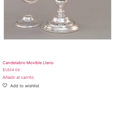
Candelabro Movible Llano
$
1,604.09
Añadir al carrito