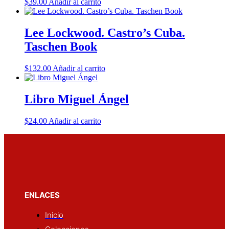
$
39.00
Añadir al carrito
Lee Lockwood. Castro’s Cuba.
Taschen Book
$
132.00
Añadir al carrito
Libro Miguel Ángel
$
24.00
Añadir al carrito
ENLACES
Inicio