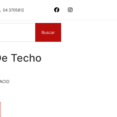
04 3705812
Buscar
De Techo
ACIO