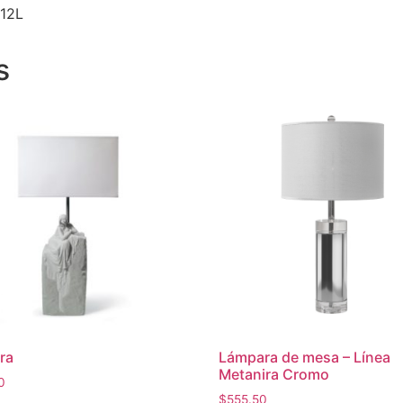
12L
s
ra
Lámpara de mesa – Línea
Metanira Cromo
0
$
555.50