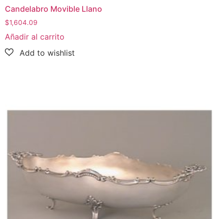
Candelabro Movible Llano
$
1,604.09
Añadir al carrito