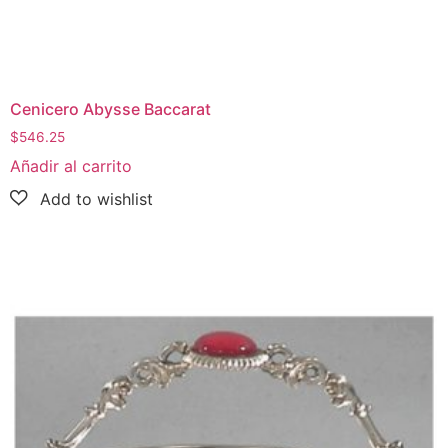
Cenicero Abysse Baccarat
$
546.25
Añadir al carrito