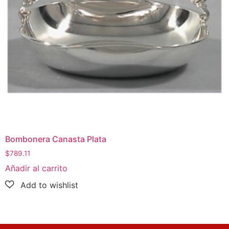
Bombonera Canasta Plata
$
789.11
Añadir al carrito