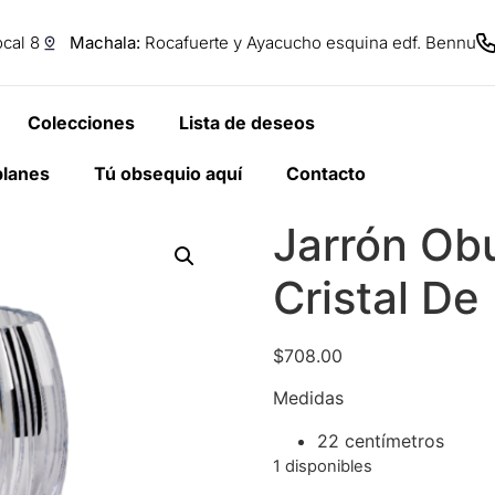
cal 8
Machala:
Rocafuerte y Ayacucho esquina edf. Bennu
Colecciones
Lista de deseos
planes
Tú obsequio aquí
Contacto
Jarrón Ob
Cristal De
$
708.00
Medidas
22 centímetros
1 disponibles