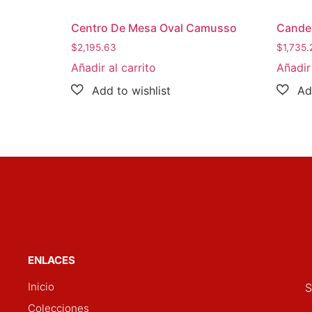
Centro De Mesa Oval Camusso
Cande
$
2,195.63
$
1,735.
Añadir al carrito
Añadir 
ENLACES
Inicio
S
Colecciones