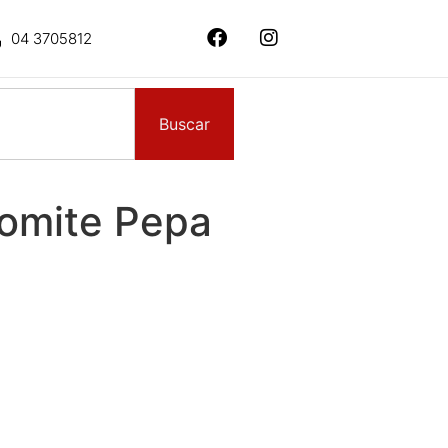
04 3705812
Buscar
lomite Pepa