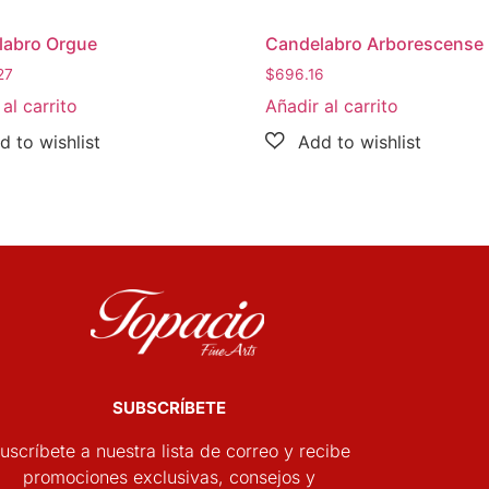
labro Orgue
Candelabro Arborescense
27
$
696.16
al carrito
Añadir al carrito
SUBSCRÍBETE
uscríbete a nuestra lista de correo y recibe
promociones exclusivas, consejos y