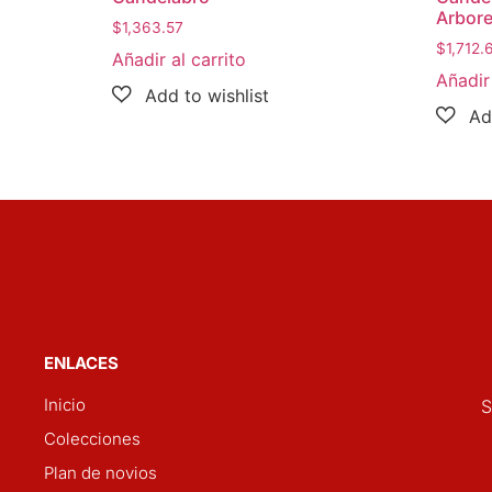
Arbor
$
1,363.57
$
1,712.
Añadir al carrito
Añadir 
ENLACES
Inicio
S
Colecciones
Plan de novios