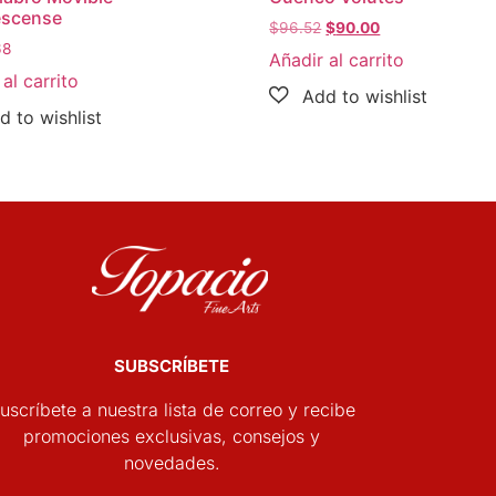
escense
$
96.52
$
90.00
68
Añadir al carrito
al carrito
SUBSCRÍBETE
uscríbete a nuestra lista de correo y recibe
promociones exclusivas, consejos y
novedades.