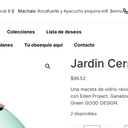
cal 8
Machala:
Rocafuerte y Ayacucho esquina edf. Bennu
Colecciones
Lista de deseos
planes
Tú obsequio aquí
Contacto
Jardin Ce
$
96.52
Una maceta de vidrio rec
con Eden Project. Ganado
Green GOOD DESIGN.
2 disponibles