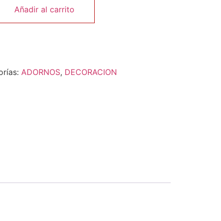
Añadir al carrito
orías:
ADORNOS
,
DECORACION