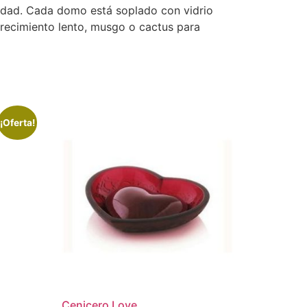
lidad. Cada domo está soplado con vidrio
crecimiento lento, musgo o cactus para
¡Oferta!
Cenicero Love