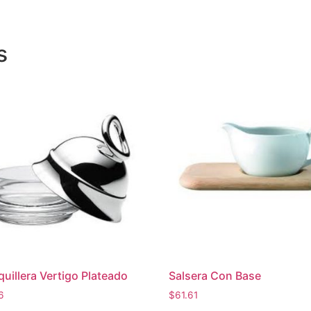
s
uillera Vertigo Plateado
Salsera Con Base
6
$
61.61