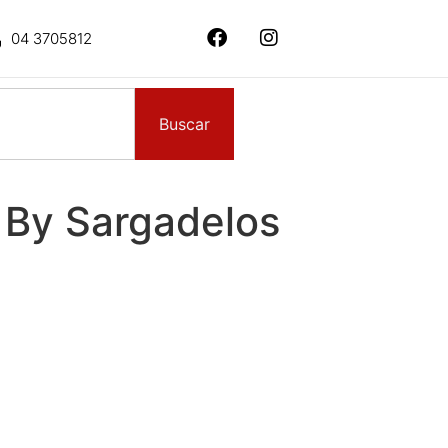
04 3705812
Buscar
 By Sargadelos