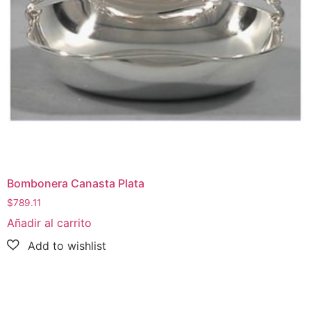
Bombonera Canasta Plata
$
789.11
Añadir al carrito