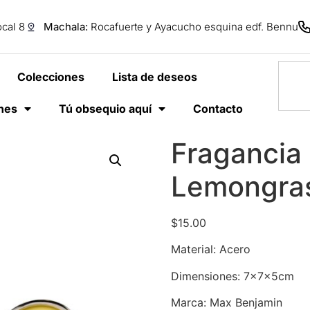
cal 8
Machala:
Rocafuerte y Ayacucho esquina edf. Bennu
Colecciones
Lista de deseos
anes
Tú obsequio aquí
Contacto
Fragancia
Lemongra
$
15.00
Material: Acero
Dimensiones: 7×7×5cm
Marca: Max Benjamin