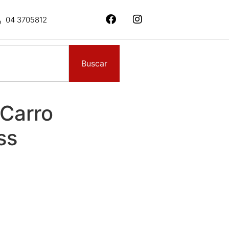
04 3705812
Buscar
 Carro
ss