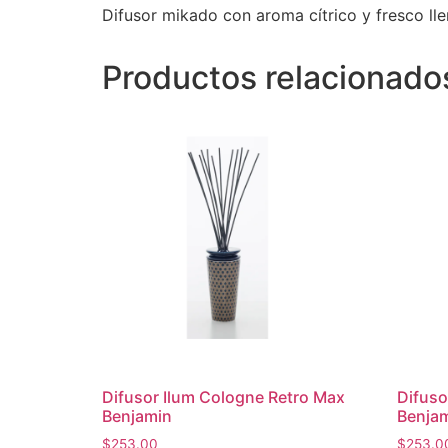
Difusor mikado con aroma cítrico y fresco lle
Productos relacionado
Difusor Ilum Cologne Retro Max
Difuso
Benjamin
Benja
$
253.00
$
253.0