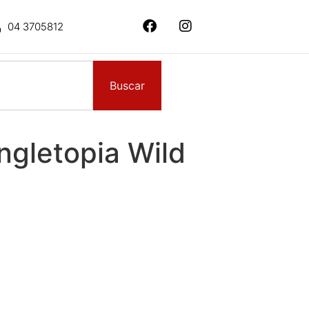
04 3705812
Buscar
ngletopia Wild