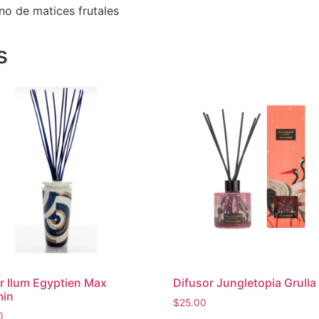
no de matices frutales
s
r Ilum Egyptien Max
Difusor Jungletopia Grulla
min
$
25.00
0