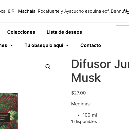
cal 8
Machala:
Rocafuerte y Ayacucho esquina edf. Bennu
Colecciones
Lista de deseos
anes
Tú obsequio aquí
Contacto
Difusor Ju
Musk
$
27.00
Medidas:
100 ml
1 disponibles