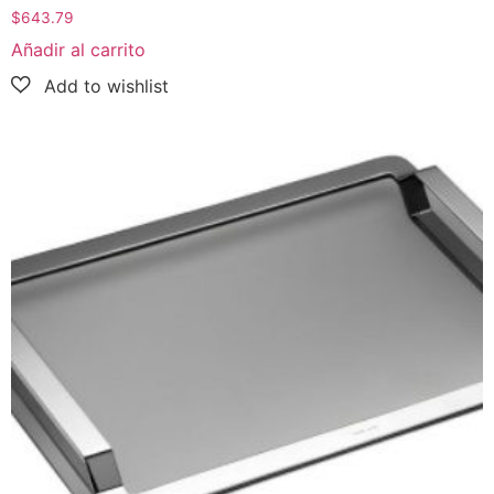
$
643.79
Añadir al carrito