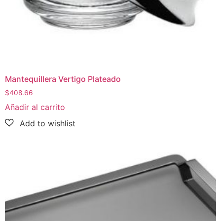
Mantequillera Vertigo Plateado
$
408.66
Añadir al carrito